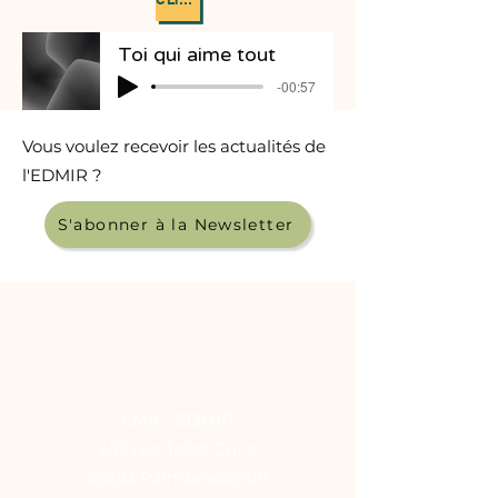
Toi qui aime tout
-00:57
Vous voulez recevoir les actualités de
l'EDMIR ?
S'abonner à la Newsletter
Ecole de Musique Intercommunale
de Raimbeaucourt
LMA - EDMIR
247 rue Joliot Curie
59283 Raimbeaucourt